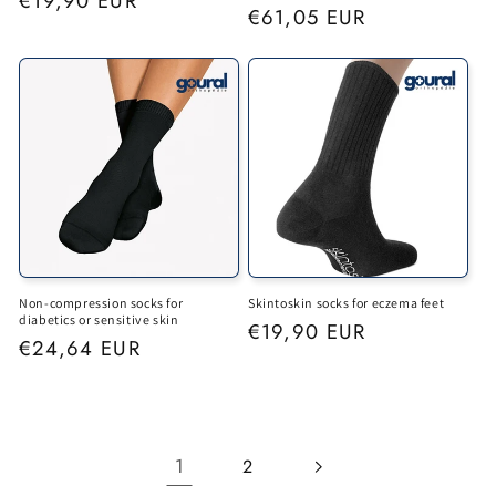
Regular
€19,90 EUR
Regular
€61,05 EUR
price
price
Non-compression socks for
Skintoskin socks for eczema feet
diabetics or sensitive skin
Regular
€19,90 EUR
Regular
€24,64 EUR
price
price
1
2