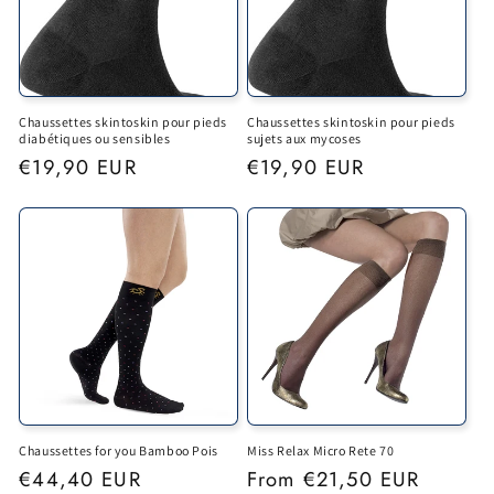
i
o
n
Chaussettes skintoskin pour pieds
Chaussettes skintoskin pour pieds
:
diabétiques ou sensibles
sujets aux mycoses
Regular
€19,90 EUR
Regular
€19,90 EUR
price
price
Chaussettes for you Bamboo Pois
Miss Relax Micro Rete 70
Regular
€44,40 EUR
Regular
From €21,50 EUR