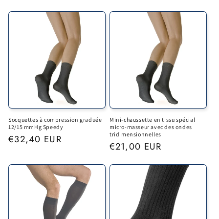
price
price
Socquettes à compression graduée
Mini-chaussette en tissu spécial
12/15 mmHg Speedy
micro-masseur avec des ondes
tridimensionnelles
Regular
€32,40 EUR
Regular
€21,00 EUR
price
price