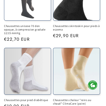
Chaussettes unisexe 70 den
Chaussettes skintoskin pour pieds à
opaque, à compression graduée
eczema
12/15 mmHg
Regular
€29,90 EUR
Regular
€22,70 EUR
price
price
Chaussettes pour pied diabétique
Chaussettes chaleur "reins au
chaud" ClimaCare (paire)