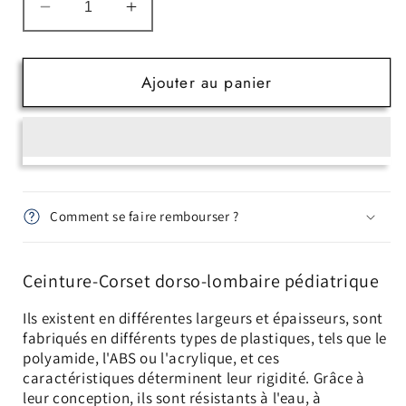
Réduire
Augmenter
la
la
quantité
quantité
de
de
Ajouter au panier
Ceinture-
Ceinture-
Corset
Corset
dorso-
dorso-
lombaire
lombaire
avec
avec
rappel
rappel
Comment se faire rembourser ?
de
de
posture
posture
anti-
anti-
Ceinture-Corset dorso-lombaire pédiatrique
cyphose
cyphose
Ils existent en différentes largeurs et épaisseurs, sont
pédiatrique
pédiatrique
fabriqués en différents types de plastiques, tels que le
polyamide, l'ABS ou l'acrylique, et ces
caractéristiques déterminent leur rigidité. Grâce à
leur conception, ils sont résistants à l'eau, à