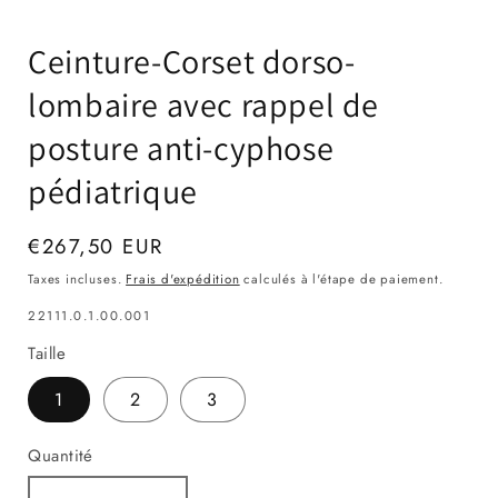
1
fenêtre
m
dans
modale
une
Ceinture-Corset dorso-
fenêtre
modale
lombaire avec rappel de
posture anti-cyphose
pédiatrique
Prix
€267,50 EUR
habituel
Taxes incluses.
Frais d'expédition
calculés à l'étape de paiement.
SKU:
22111.0.1.00.001
Taille
1
2
3
Quantité