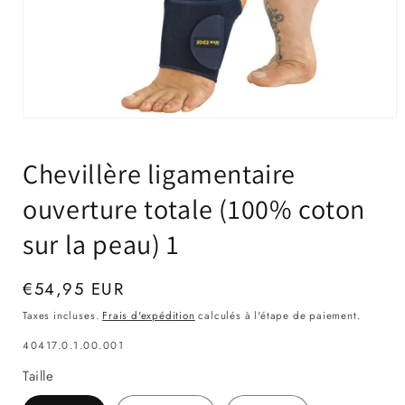
Ouvrir
le
média
Chevillère ligamentaire
1
dans
une
ouverture totale (100% coton
fenêtre
modale
sur la peau) 1
Prix
€54,95 EUR
habituel
Taxes incluses.
Frais d'expédition
calculés à l'étape de paiement.
SKU:
40417.0.1.00.001
Taille