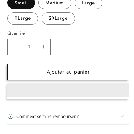
Small
Medium
Large
XLarge
2XLarge
Quantité
Réduire
Augmenter
la
la
quantité
quantité
de
de
Ajouter au panier
Chevillère
Chevillère
ligamentaire
ligamentaire
ouverture
ouverture
totale
totale
(100%
(100%
coton
coton
Comment se faire rembourser ?
sur
sur
la
la