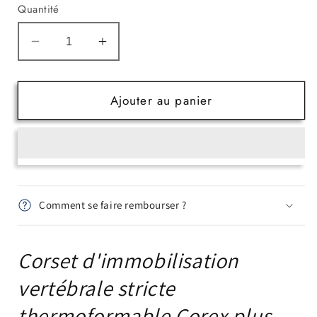
Quantité
Réduire
Augmenter
la
la
quantité
quantité
de
de
Ajouter au panier
Corset
Corset
d&#39;immobilisation
d&#39;immobilisation
vertébrale
vertébrale
thermoformable
thermoformable
Corex
Corex
plus
plus
Comment se faire rembourser ?
Corset d'immobilisation
vertébrale stricte
thermoformable Corex plus