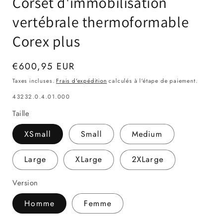
Corset d'immobilisation
une
une
fenêtre
fenêtre
modale
modale
vertébrale thermoformable
Corex plus
Prix
€600,95 EUR
habituel
Taxes incluses.
Frais d'expédition
calculés à l'étape de paiement.
SKU:
43232.0.4.01.000
Taille
XSmall
Small
Medium
Large
XLarge
2XLarge
Version
Homme
Femme